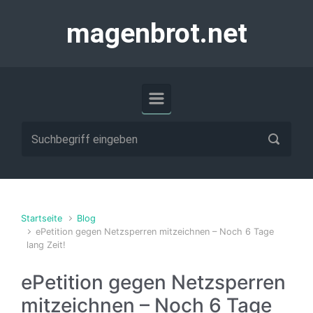
Zum Hauptinhalt springen
magenbrot.net
Startseite
Blog
ePetition gegen Netzsperren mitzeichnen – Noch 6 Tage
lang Zeit!
ePetition gegen Netzsperren
mitzeichnen – Noch 6 Tage