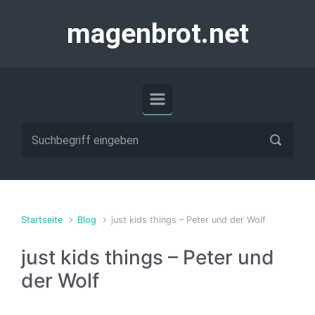
Zum Hauptinhalt springen
magenbrot.net
Startseite
Blog
just kids things – Peter und der Wolf
just kids things – Peter und
der Wolf