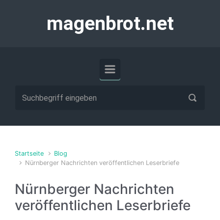
Zum Hauptinhalt springen
magenbrot.net
Startseite
Blog
Nürnberger Nachrichten veröffentlichen Leserbriefe
Nürnberger Nachrichten
veröffentlichen Leserbriefe