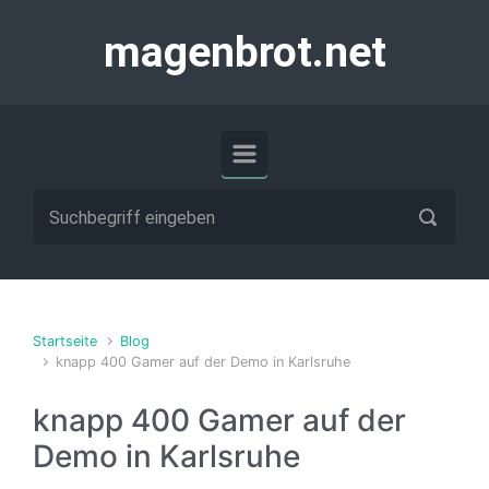
Zum Hauptinhalt springen
magenbrot.net
Startseite
Blog
knapp 400 Gamer auf der Demo in Karlsruhe
knapp 400 Gamer auf der
Demo in Karlsruhe