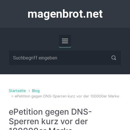
Zum Hauptinhalt springen
magenbrot.net
Startseite
Blog
ePetition gegen DNS-Sperren kurz vor der 100000er Marke
ePetition gegen DNS-
Sperren kurz vor der