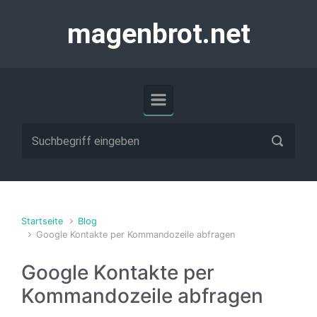
Zum Hauptinhalt springen
magenbrot.net
Startseite
Blog
Google Kontakte per Kommandozeile abfragen
Google Kontakte per
Kommandozeile abfragen