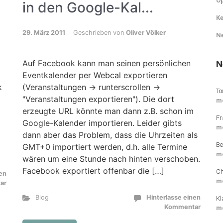
O
in den Google-Kal...
Ke
29. März 2011
Geschrieben von
Oliver Völker
N
N
Auf Facebook kann man seinen persönlichen
Eventkalender per Webcal exportieren
k
(Veranstaltungen -> runterscrollen ->
To
"Veranstaltungen exportieren"). Die dort
m
erzeugte URL könnte man dann z.B. schon im
Fr
Google-Kalender importieren. Leider gibts
m
dann aber das Problem, dass die Uhrzeiten als
Be
GMT+0 importiert werden, d.h. alle Termine
m
wären um eine Stunde nach hinten verschoben.
Facebook exportiert offenbar die […]
Ch
nen
m
ar
Blog
Hinterlasse einen
Kl
Kommentar
m