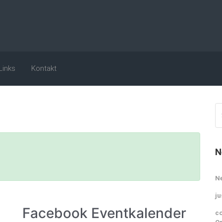
Links
Kontakt
N
N
ju
Facebook Eventkalender
co