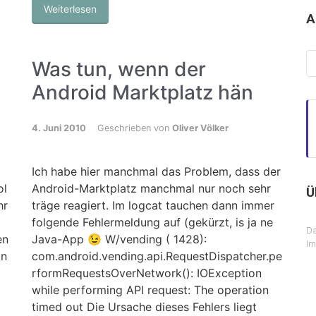
Weiterlesen
A
Ar
Was tun, wenn der
Android Marktplatz hän
4. Juni 2010
Geschrieben von
Oliver Völker
Ich habe hier manchmal das Problem, dass der
ol
Android-Marktplatz manchmal nur noch sehr
Ü
hr
träge reagiert. Im logcat tauchen dann immer
folgende Fehlermeldung auf (gekürzt, is ja ne
Da
en
Java-App 😉 W/vending ( 1428):
I
in
com.android.vending.api.RequestDispatcher.pe
rformRequestsOverNetwork(): IOException
while performing API request: The operation
timed out Die Ursache dieses Fehlers liegt