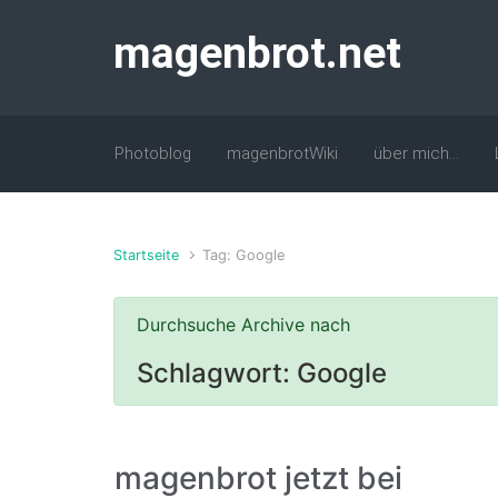
Zum Hauptinhalt springen
magenbrot.net
Photoblog
magenbrotWiki
über mich…
Startseite
Tag: Google
Durchsuche Archive nach
Schlagwort:
Google
magenbrot jetzt bei