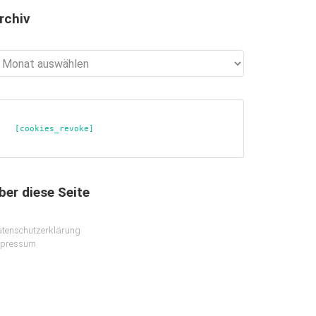
rchiv
chiv
[cookies_revoke]
ber diese Seite
tenschutzerklärung
mpressum