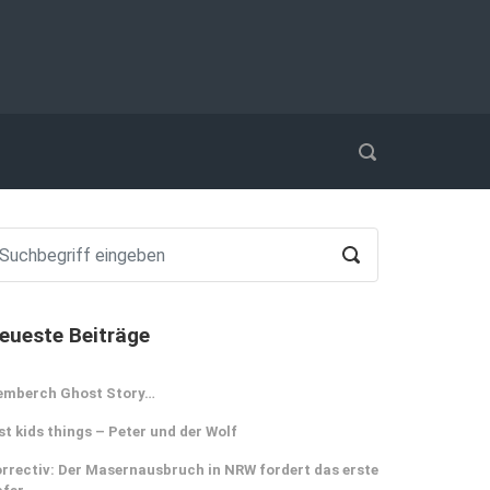
eueste Beiträge
emberch Ghost Story…
st kids things – Peter und der Wolf
rrectiv: Der Masernausbruch in NRW fordert das erste