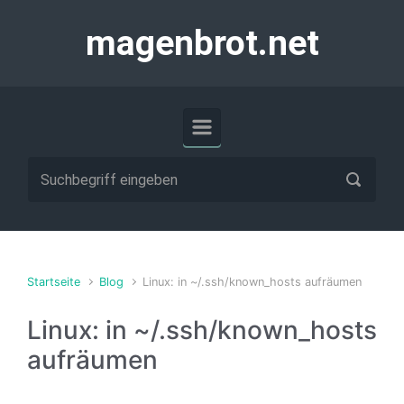
Zum Hauptinhalt springen
magenbrot.net
Startseite
Blog
Linux: in ~/.ssh/known_hosts aufräumen
Linux: in ~/.ssh/known_hosts
aufräumen