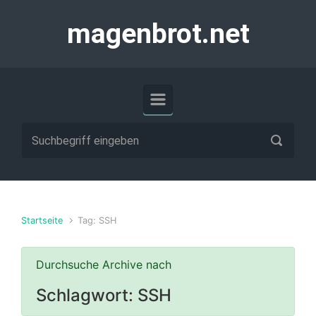
Zum Hauptinhalt springen
magenbrot.net
Startseite
Tag: SSH
Durchsuche Archive nach
Schlagwort:
SSH