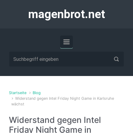
Zum Hauptinhalt springen
magenbrot.net
Startseite
Blog
Widerstand gegen Intel Friday Night Game in Karlsruhe
wächst
Widerstand gegen Intel
Friday Night Game in