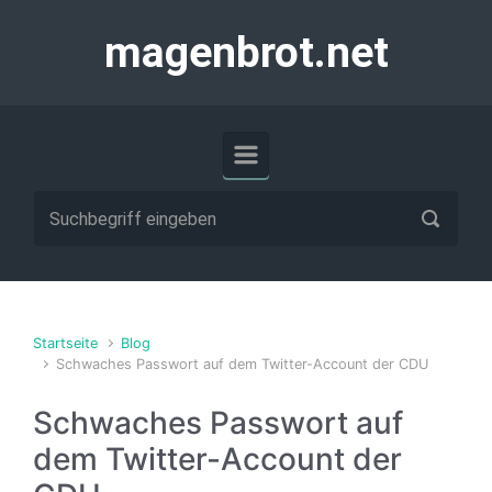
Zum Hauptinhalt springen
magenbrot.net
Startseite
Blog
Schwaches Passwort auf dem Twitter-Account der CDU
Schwaches Passwort auf
dem Twitter-Account der