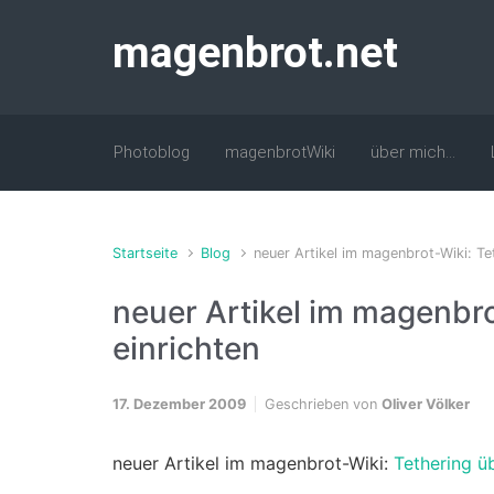
Zum Hauptinhalt springen
magenbrot.net
Photoblog
magenbrotWiki
über mich…
Startseite
Blog
neuer Artikel im magenbrot-Wiki: Te
neuer Artikel im magenbr
einrichten
17. Dezember 2009
Geschrieben von
Oliver Völker
neuer Artikel im magenbrot-Wiki:
Tethering ü