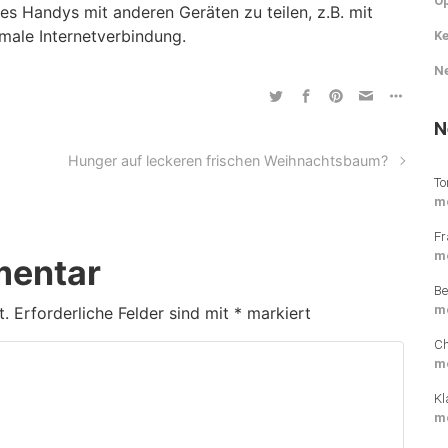
O
des Handys mit anderen Geräten zu teilen, z.B. mit
ale Internetverbindung.
Ke
N
N
Hunger auf leckeren frischen Weihnachtsbaum?
To
m
Fr
m
mentar
Be
m
t.
Erforderliche Felder sind mit
*
markiert
Ch
m
Kl
m