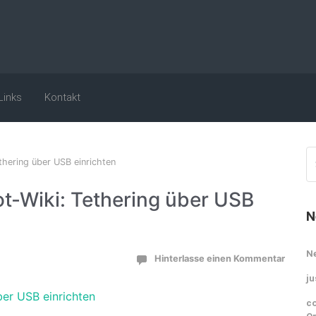
Links
Kontakt
thering über USB einrichten
ot-Wiki: Tethering über USB
N
N
Hinterlasse einen Kommentar
ju
ber USB einrichten
co