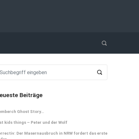
eueste Beiträge
emberch Ghost Story…
st kids things – Peter und der Wolf
rrectiv: Der Masernausbruch in NRW fordert das erste