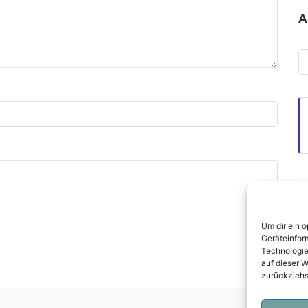
A
Ar
Ü
Da
Um dir ein 
I
Geräteinfor
Technologie
auf dieser W
zurückziehs