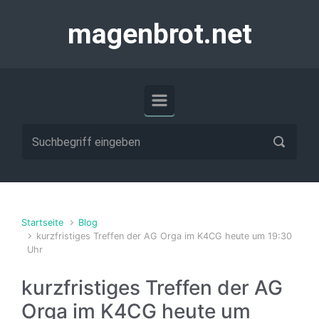
Zum Hauptinhalt springen
magenbrot.net
Startseite
Blog
kurzfristiges Treffen der AG Orga im K4CG heute um 19:30
Uhr
kurzfristiges Treffen der AG
Orga im K4CG heute um