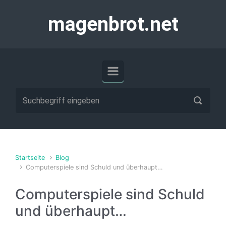
Zum Hauptinhalt springen
magenbrot.net
Startseite
Blog
Computerspiele sind Schuld und überhaupt…
Computerspiele sind Schuld
und überhaupt…