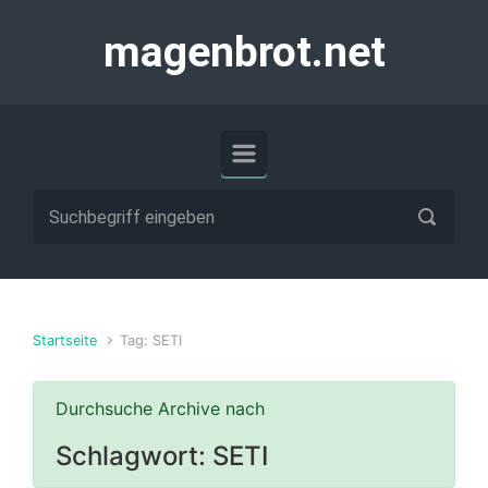
Zum Hauptinhalt springen
magenbrot.net
Startseite
Tag: SETI
Durchsuche Archive nach
Schlagwort:
SETI