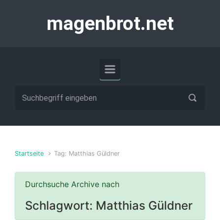
Zum Hauptinhalt springen
magenbrot.net
Startseite
Tag: Matthias Güldner
Durchsuche Archive nach
Schlagwort:
Matthias Güldner