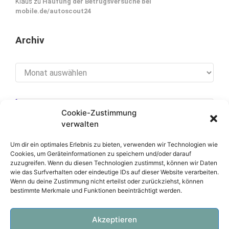
Klaus
zu
Häufung der Betrugsversuche bei
mobile.de/autoscout24
Archiv
Archiv
Cookie-Zustimmung
[cookies_revoke]
verwalten
Um dir ein optimales Erlebnis zu bieten, verwenden wir Technologien wie
Cookies, um Geräteinformationen zu speichern und/oder darauf
zuzugreifen. Wenn du diesen Technologien zustimmst, können wir Daten
Über diese Seite
wie das Surfverhalten oder eindeutige IDs auf dieser Website verarbeiten.
Wenn du deine Zustimmung nicht erteilst oder zurückziehst, können
bestimmte Merkmale und Funktionen beeinträchtigt werden.
Datenschutzerklärung
Impressum
Akzeptieren