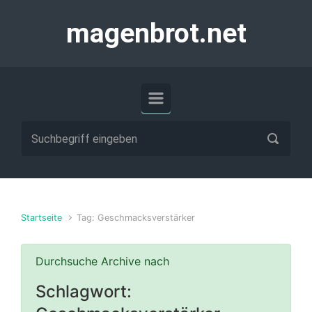
Zum Hauptinhalt springen
magenbrot.net
Startseite
Tag: Geschmacksverstärker
Durchsuche Archive nach
Schlagwort: