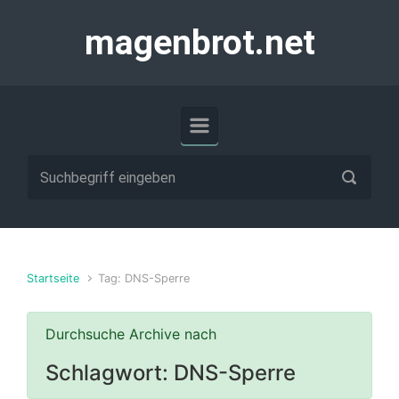
Zum Hauptinhalt springen
magenbrot.net
Startseite
Tag: DNS-Sperre
Durchsuche Archive nach
Schlagwort:
DNS-Sperre