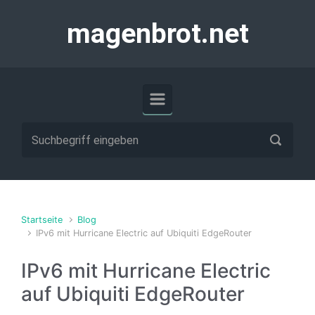
Zum Hauptinhalt springen
magenbrot.net
Startseite
Blog
IPv6 mit Hurricane Electric auf Ubiquiti EdgeRouter
IPv6 mit Hurricane Electric
auf Ubiquiti EdgeRouter