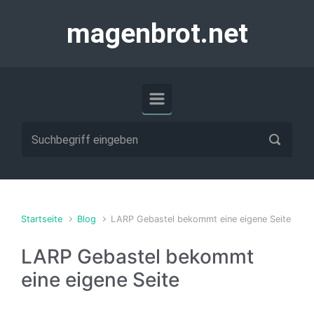
Zum Hauptinhalt springen
magenbrot.net
Startseite
Blog
LARP Gebastel bekommt eine eigene Seite
LARP Gebastel bekommt
eine eigene Seite