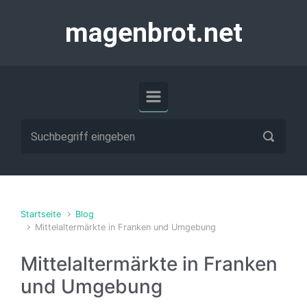
Zum Hauptinhalt springen
magenbrot.net
Startseite
Blog
Mittelaltermärkte in Franken und Umgebung
Mittelaltermärkte in Franken
und Umgebung