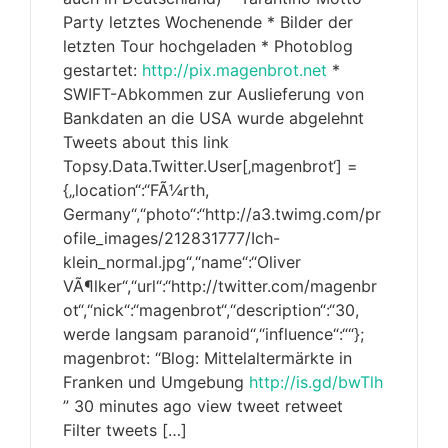
Party letztes Wochenende * Bilder der
letzten Tour hochgeladen * Photoblog
gestartet:
http://pix.magenbrot.net
*
SWIFT-Abkommen zur Auslieferung von
Bankdaten an die USA wurde abgelehnt
Tweets about this link
Topsy.Data.Twitter.User[‚magenbrot‘] =
{„location“:“FÃ¼rth,
Germany“,“photo“:“http://a3.twimg.com/pr
ofile_images/212831777/Ich-
klein_normal.jpg“,“name“:“Oliver
VÃ¶lker“,“url“:“http://twitter.com/magenbr
ot“,“nick“:“magenbrot“,“description“:“30,
werde langsam paranoid“,“influence“:““};
magenbrot: “Blog: Mittelaltermärkte in
Franken und Umgebung
http://is.gd/bwTlh
” 30 minutes ago view tweet retweet
Filter tweets […]