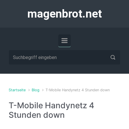
Zum Hauptinhalt springen
magenbrot.net
Startseite
Blog
T-Mobile Handynetz 4 Stunden down
T-Mobile Handynetz 4
Stunden down