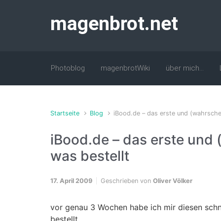
Zum Hauptinhalt springen
magenbrot.net
Photoblog
magenbrotWiki
über mich…
Startseite
Blog
iBood.de – das erste und (wahrschei
iBood.de – das erste und 
was bestellt
17. April 2009
Geschrieben von
Oliver Völker
vor genau 3 Wochen habe ich mir diesen schn
bestellt.