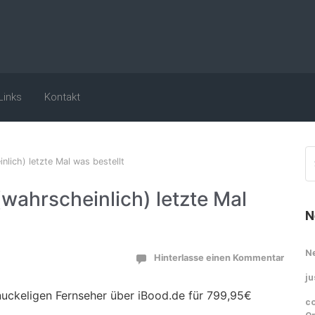
Links
Kontakt
nlich) letzte Mal was bestellt
(wahrscheinlich) letzte Mal
N
N
Hinterlasse einen Kommentar
ju
uckeligen Fernseher über iBood.de für 799,95€
co