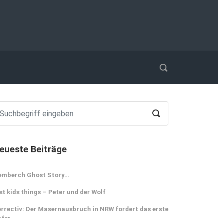
eueste Beiträge
emberch Ghost Story…
st kids things – Peter und der Wolf
rrectiv: Der Masernausbruch in NRW fordert das erste