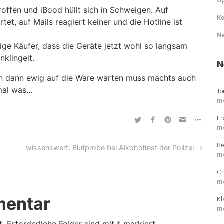
O
troffen und iBood hüllt sich in Schweigen. Auf
Ke
et, auf Mails reagiert keiner und die Hotline ist
N
ige Käufer, dass die Geräte jetzt wohl so langsam
nklingelt.
N
ich dann ewig auf die Ware warten muss machts auch
 mal was…
To
m
g
Fr
m
Be
wissenswert: Blutprobe bei Alkoholtest der Polizei
m
Ch
m
mentar
Kl
m