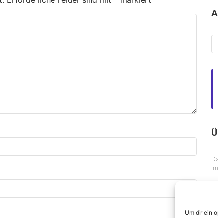
t.
Erforderliche Felder sind mit
*
markiert
A
Ar
Ü
Da
I
Um dir ein 