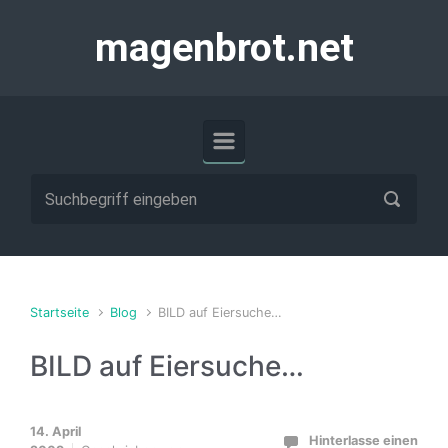
Zum Hauptinhalt springen
magenbrot.net
Startseite
Blog
BILD auf Eiersuche…
BILD auf Eiersuche…
14. April
Hinterlasse einen