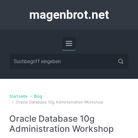
Zum Hauptinhalt springen
magenbrot.net
Startseite
Blog
Oracle Database 10g Administration Workshop
Oracle Database 10g
Administration Workshop