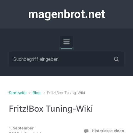
Zum Hauptinhalt springen
magenbrot.net
Startseite
Blog
Fritz!Box Tuning-Wiki
Fritz!Box Tuning-Wiki
1. September
Hinterlasse einen