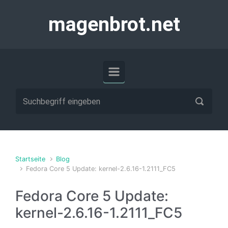
Zum Hauptinhalt springen
magenbrot.net
Startseite
Blog
Fedora Core 5 Update: kernel-2.6.16-1.2111_FC5
Fedora Core 5 Update:
kernel-2.6.16-1.2111_FC5