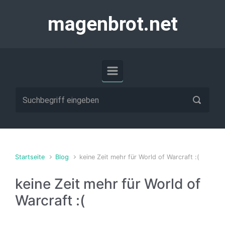
Zum Hauptinhalt springen
magenbrot.net
Startseite
Blog
keine Zeit mehr für World of Warcraft :(
keine Zeit mehr für World of
Warcraft :(