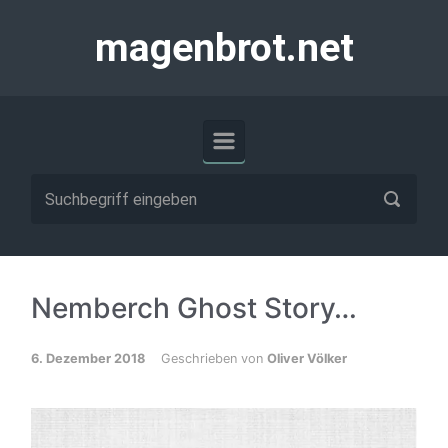
Zum Hauptinhalt springen
magenbrot.net
Nemberch Ghost Story…
6. Dezember 2018
Geschrieben von
Oliver Völker