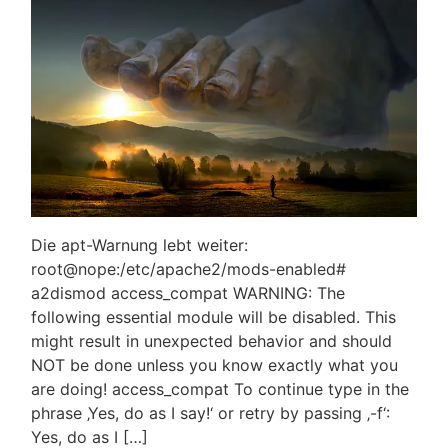
Die apt-Warnung lebt weiter:
root@nope:/etc/apache2/mods-enabled#
a2dismod access_compat WARNING: The
following essential module will be disabled. This
might result in unexpected behavior and should
NOT be done unless you know exactly what you
are doing! access_compat To continue type in the
phrase ‚Yes, do as I say!‘ or retry by passing ‚-f‘:
Yes, do as I […]