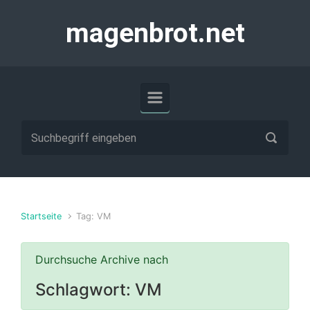
Zum Hauptinhalt springen
magenbrot.net
Startseite
Tag: VM
Durchsuche Archive nach
Schlagwort:
VM