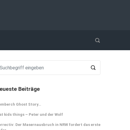
eueste Beiträge
emberch Ghost Story…
st kids things – Peter und der Wolf
rrectiv: Der Masernausbruch in NRW fordert das erste