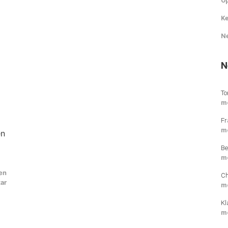
O
Ke
N
N
To
m
Fr
m
en
Be
m
nen
Ch
ar
m
Kl
m