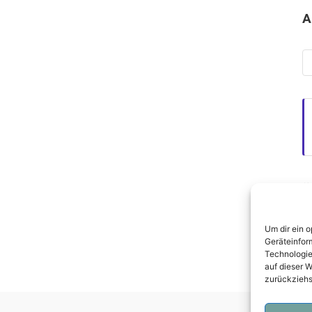
A
Ar
Ü
Da
Um dir ein 
I
Geräteinfor
Technologie
auf dieser W
zurückziehs