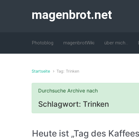
Zum Hauptinhalt springen
magenbrot.net
Photoblog
magenbrotWiki
über mich…
Startseite
Tag: Trinken
Durchsuche Archive nach
Schlagwort:
Trinken
Heute ist „Tag des Kaffees