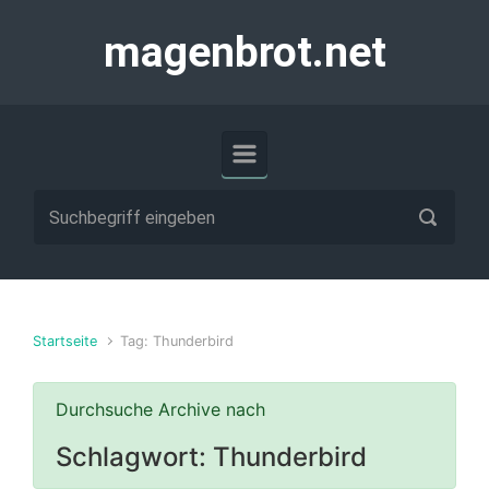
Zum Hauptinhalt springen
magenbrot.net
Startseite
Tag: Thunderbird
Durchsuche Archive nach
Schlagwort:
Thunderbird