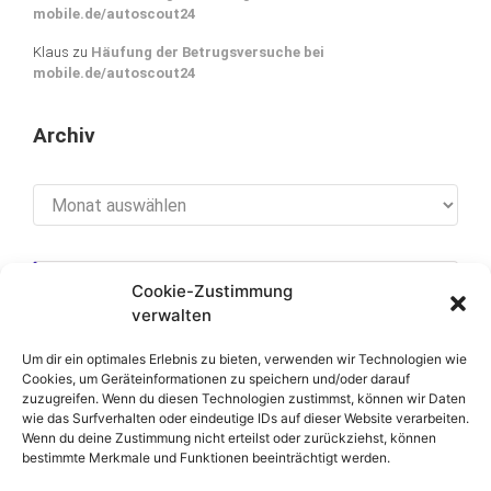
mobile.de/autoscout24
Klaus
zu
Häufung der Betrugsversuche bei
mobile.de/autoscout24
Archiv
Archiv
Cookie-Zustimmung
[cookies_revoke]
verwalten
Um dir ein optimales Erlebnis zu bieten, verwenden wir Technologien wie
Cookies, um Geräteinformationen zu speichern und/oder darauf
zuzugreifen. Wenn du diesen Technologien zustimmst, können wir Daten
Über diese Seite
wie das Surfverhalten oder eindeutige IDs auf dieser Website verarbeiten.
Wenn du deine Zustimmung nicht erteilst oder zurückziehst, können
bestimmte Merkmale und Funktionen beeinträchtigt werden.
Datenschutzerklärung
Impressum