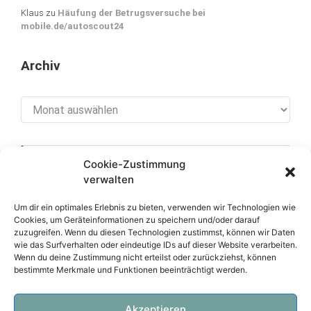
Klaus
zu
Häufung der Betrugsversuche bei
mobile.de/autoscout24
Archiv
Archiv
Cookie-Zustimmung
[cookies_revoke]
verwalten
Um dir ein optimales Erlebnis zu bieten, verwenden wir Technologien wie
Cookies, um Geräteinformationen zu speichern und/oder darauf
zuzugreifen. Wenn du diesen Technologien zustimmst, können wir Daten
Über diese Seite
wie das Surfverhalten oder eindeutige IDs auf dieser Website verarbeiten.
Wenn du deine Zustimmung nicht erteilst oder zurückziehst, können
bestimmte Merkmale und Funktionen beeinträchtigt werden.
Datenschutzerklärung
Impressum
Akzeptieren