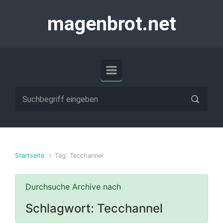
Zum Hauptinhalt springen
magenbrot.net
Startseite
Tag: Tecchannel
Durchsuche Archive nach
Schlagwort:
Tecchannel