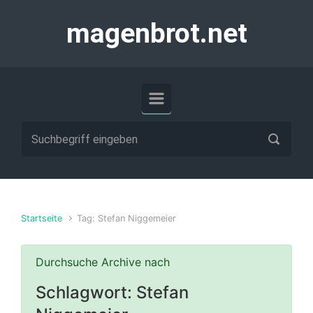
Zum Hauptinhalt springen
magenbrot.net
Startseite
Tag: Stefan Niggemeier
Durchsuche Archive nach
Schlagwort:
Stefan