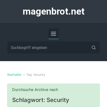
Zum Hauptinhalt springen
magenbrot.net
Startseite
Tag: Security
Durchsuche Archive nach
Schlagwort:
Security