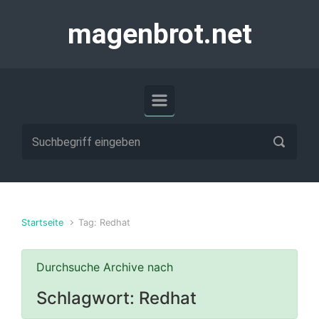
Zum Hauptinhalt springen
magenbrot.net
Startseite
Tag: Redhat
Durchsuche Archive nach
Schlagwort:
Redhat