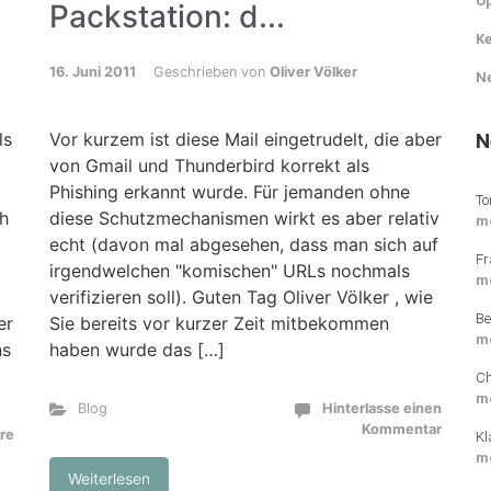
O
Packstation: d...
Ke
16. Juni 2011
Geschrieben von
Oliver Völker
N
N
ls
Vor kurzem ist diese Mail eingetrudelt, die aber
von Gmail und Thunderbird korrekt als
Phishing erkannt wurde. Für jemanden ohne
To
ch
diese Schutzmechanismen wirkt es aber relativ
m
echt (davon mal abgesehen, dass man sich auf
Fr
irgendwelchen "komischen" URLs nochmals
m
verifizieren soll). Guten Tag Oliver Völker , wie
Be
er
Sie bereits vor kurzer Zeit mitbekommen
m
ns
haben wurde das […]
Ch
m
Blog
Hinterlasse einen
Kommentar
re
Kl
m
Weiterlesen