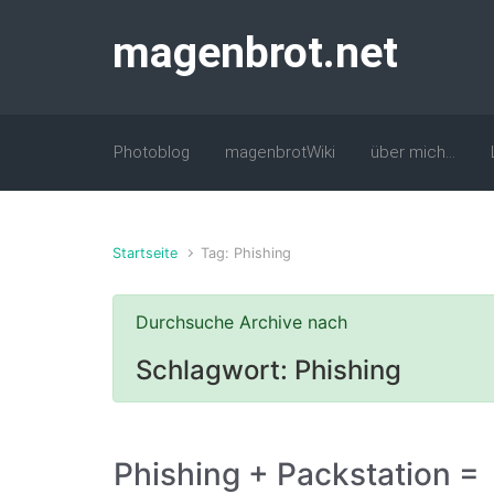
Zum Hauptinhalt springen
magenbrot.net
Photoblog
magenbrotWiki
über mich…
Startseite
Tag: Phishing
Durchsuche Archive nach
Schlagwort:
Phishing
Phishing + Packstation =