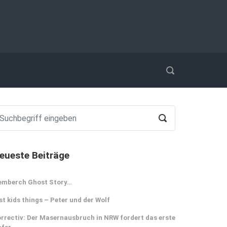
eueste Beiträge
emberch Ghost Story…
st kids things – Peter und der Wolf
rrectiv: Der Masernausbruch in NRW fordert das erste