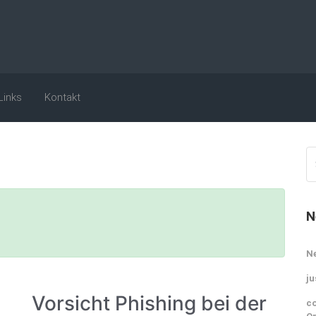
Links
Kontakt
N
N
ju
Vorsicht Phishing bei der
co