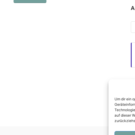
A
Ar
Ü
Da
Um dir ein 
I
Geräteinfor
Technologie
auf dieser W
zurückziehs