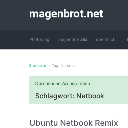
Zum Hauptinhalt springen
magenbrot.net
Photoblog
magenbrotWiki
über mich…
Startseite
Tag: Netbook
Durchsuche Archive nach
Schlagwort:
Netbook
Ubuntu Netbook Remix