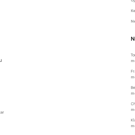
O
Ke
N
N
To
u
m
Fr
m
Be
m
Ch
m
ar
Kl
m