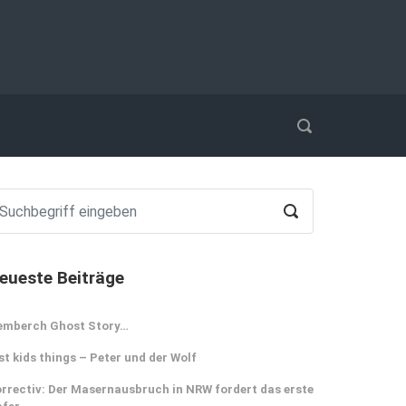
eueste Beiträge
emberch Ghost Story…
st kids things – Peter und der Wolf
rrectiv: Der Masernausbruch in NRW fordert das erste