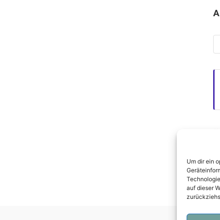
A
Ar
Ü
Da
Um dir ein 
I
Geräteinfor
Technologie
auf dieser W
zurückziehs