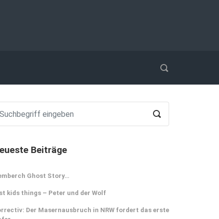
eueste Beiträge
emberch Ghost Story…
st kids things – Peter und der Wolf
rrectiv: Der Masernausbruch in NRW fordert das erste