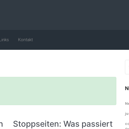
Links
Kontakt
N
N
ju
n
Stoppseiten: Was passiert
co