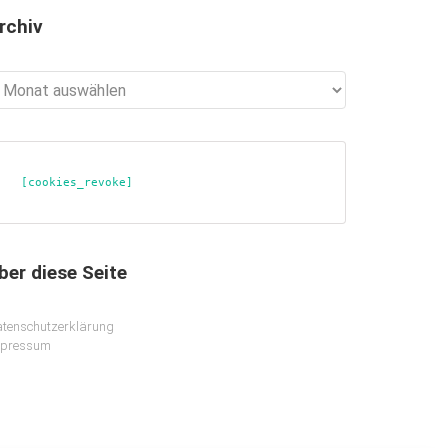
rchiv
chiv
[cookies_revoke]
ber diese Seite
tenschutzerklärung
mpressum