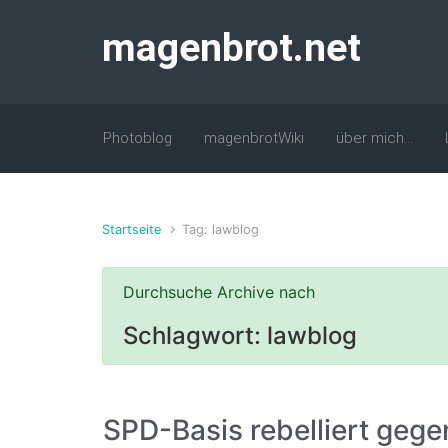
Zum Hauptinhalt springen
magenbrot.net
Photoblog
magenbrotWiki
über mich…
Startseite
Tag: lawblog
Durchsuche Archive nach
Schlagwort:
lawblog
SPD-Basis rebelliert gege