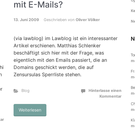
O
mit E-Mails?
Ke
13. Juni 2009
Geschrieben von
Oliver Völker
N
N
(via lawblog) im Lawblog ist ein interessanter
Artikel erschienen. Matthias Schlenker
beschäftigt sich hier mit der Frage, was
To
eigentlich mit den Emails passiert, die an
m
hi
Domains geschickt werden, die auf
Fr
n
Zensursulas Sperrliste stehen.
m
Be
er
Blog
Hinterlasse einen
m
Kommentar
Ch
m
Weiterlesen
ar
Kl
m