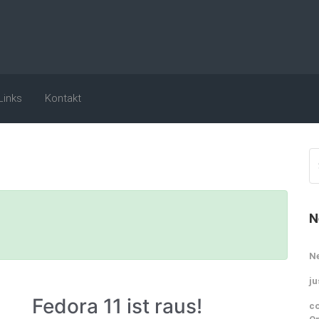
Links
Kontakt
N
N
ju
Fedora 11 ist raus!
co