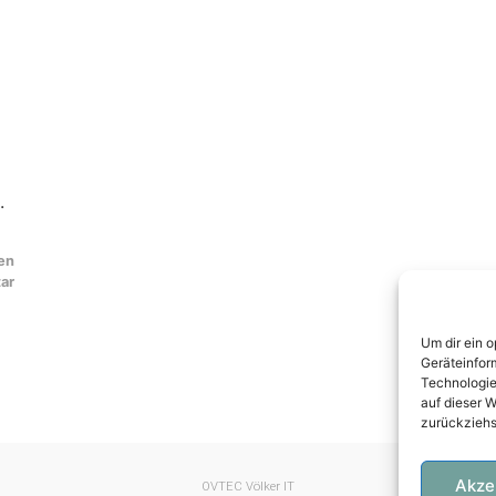
.
nen
ar
Um dir ein 
Geräteinfor
Technologie
auf dieser W
zurückziehs
Akze
OVTEC Völker IT