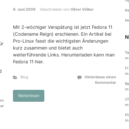
O
9. Juni 2009
Geschrieben von
Oliver Völker
Ke
N
Mit 2-wöchiger Verspätung ist jetzt Fedora 11
(Codename Reign) erschienen. Ein Artikel bei
N
Pro-Linux fasst die wichtigsten Änderungen
ür
kurz zusammen und bietet auch
To
weiterführende Links. Herunterladen kann man
m
Fedora 11 hier.
Fr
d
m
Blog
Hinterlasse einen
Kommentar
Be
m
Weiterlesen
Ch
nen
m
ar
Kl
m