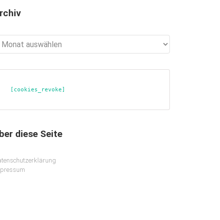
rchiv
chiv
[cookies_revoke]
ber diese Seite
tenschutzerklärung
mpressum