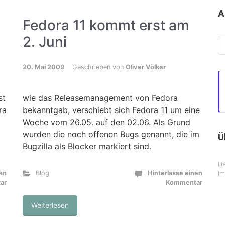
A
Fedora 11 kommt erst am
2. Juni
Ar
20. Mai 2009
Geschrieben von
Oliver Völker
st
wie das Releasemanagement von Fedora
ra
bekanntgab, verschiebt sich Fedora 11 um eine
Woche vom 26.05. auf den 02.06. Als Grund
wurden die noch offenen Bugs genannt, die im
Ü
Bugzilla als Blocker markiert sind.
Da
nen
Blog
Hinterlasse einen
I
ar
Kommentar
Weiterlesen