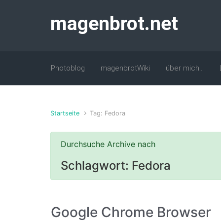
Zum Hauptinhalt springen
magenbrot.net
Photoblog
magenbrotWiki
über mich…
Startseite
Tag: Fedora
Durchsuche Archive nach
Schlagwort:
Fedora
Google Chrome Browser