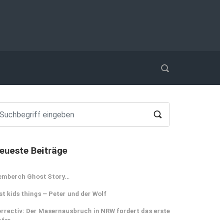
eueste Beiträge
emberch Ghost Story…
st kids things – Peter und der Wolf
rrectiv: Der Masernausbruch in NRW fordert das erste