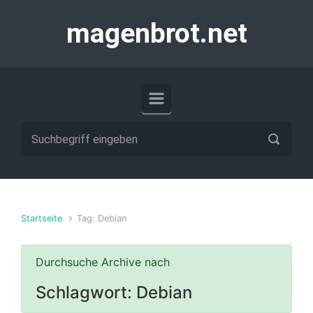
Zum Hauptinhalt springen
magenbrot.net
Startseite
Tag: Debian
Durchsuche Archive nach
Schlagwort:
Debian