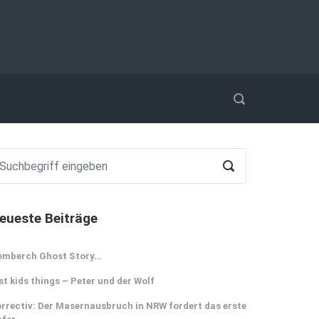
eueste Beiträge
emberch Ghost Story…
st kids things – Peter und der Wolf
rrectiv: Der Masernausbruch in NRW fordert das erste