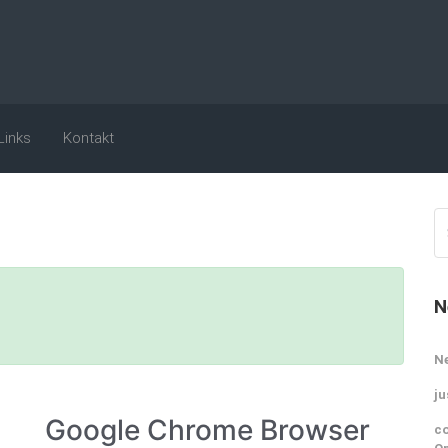
Links
Kontakt
N
N
ju
Google Chrome Browser
co