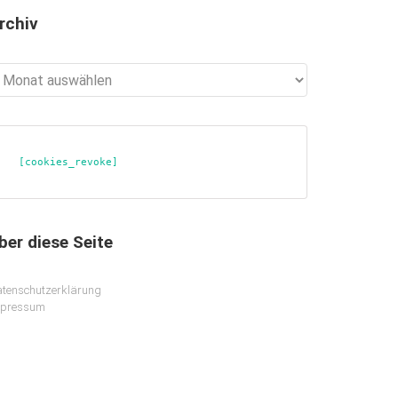
rchiv
chiv
[cookies_revoke]
ber diese Seite
tenschutzerklärung
mpressum