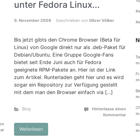
O
unter Fedora Linux...
Ke
9. November 2009
Geschrieben von
Oliver Völker
N
N
Bis jetzt gibts den Chrome Browser (Beta für
Linux) von Google direkt nur als .deb-Paket für
Debian/Ubuntu. Eine Gruppe Google-Fans
To
bietet seit Ende Juni auch für Fedora
m
geeignete RPM-Pakete an. Hier ist der Link
Fr
zum Artikel. Runterladen geht hier und es wird
m
sogar ein Repository zur Verfügung gestellt
Be
mit dem man den Browser einfach via […]
m
Ch
Blog
Hinterlasse einen
m
Kommentar
nen
Kl
Weiterlesen
ar
m