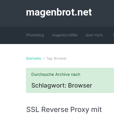
Zum Hauptinhalt springen
magenbrot.net
Photoblog
magenbrotWiki
über mich…
Startseite
Tag: Browser
Durchsuche Archive nach
Schlagwort:
Browser
SSL Reverse Proxy mit