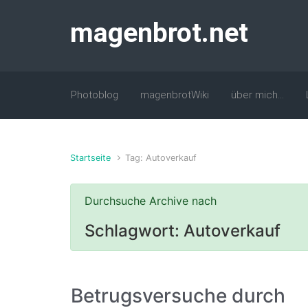
Zum Hauptinhalt springen
magenbrot.net
Photoblog
magenbrotWiki
über mich…
Startseite
Tag: Autoverkauf
Durchsuche Archive nach
Schlagwort:
Autoverkauf
Betrugsversuche durch