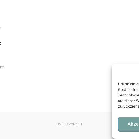
s
:
re
Um dir ein 
Geräteinfor
Technologie
auf dieser W
zurückziehs
Akze
OVTEC Völker IT