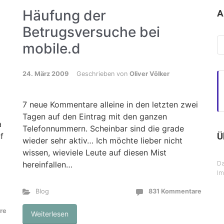
Häufung der
A
Betrugsversuche bei
Ar
mobile.d
24. März 2009
Geschrieben von
Oliver Völker
7 neue Kommentare alleine in den letzten zwei
Tagen auf den Eintrag mit den ganzen
a
Telefonnummern. Scheinbar sind die grade
Ü
f
wieder sehr aktiv… Ich möchte lieber nicht
wissen, wieviele Leute auf diesen Mist
Da
hereinfallen…
I
Blog
831 Kommentare
re
Weiterlesen