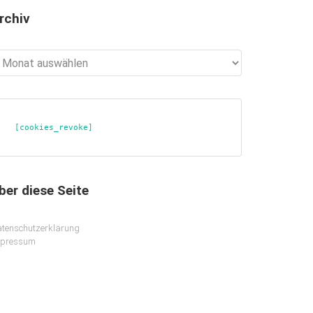
rchiv
chiv
[cookies_revoke]
ber diese Seite
tenschutzerklärung
mpressum