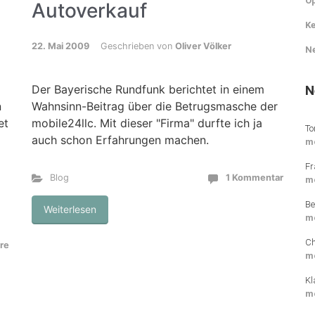
O
Autoverkauf
Ke
22. Mai 2009
Geschrieben von
Oliver Völker
N
N
Der Bayerische Rundfunk berichtet in einem
n
Wahnsinn-Beitrag über die Betrugsmasche der
et
mobile24llc. Mit dieser "Firma" durfte ich ja
To
auch schon Erfahrungen machen.
m
Fr
Blog
1 Kommentar
m
Be
Weiterlesen
m
Ch
re
m
Kl
m