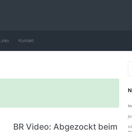
Links
Kontakt
N
N
ju
BR Video: Abgezockt beim
co