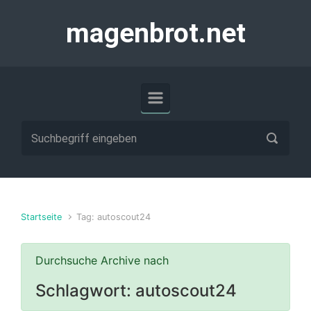
Zum Hauptinhalt springen
magenbrot.net
Startseite
Tag: autoscout24
Durchsuche Archive nach
Schlagwort:
autoscout24