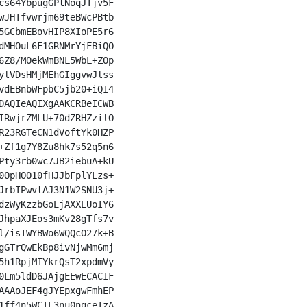
cs64YbpugGPtNoqJTjv5F

wJHTfvwrjm69teBWcPBtb

5GCbmEBovHIP8XIoPE5r6

dMHOuL6F1GRNMrYjFBiQO

6Z8/MOekWmBNL5WbL+ZOp

ylVDsHMjMEhGIggvwJlss

vdEBnbWFpbC5jb20+iQI4

DAQIeAQIXgAAKCRBeICWB

IRwjrZMLU+70dZRHZzilO

R23RGTeCN1dVoftYk0HZP

+Zf1g7Y8Zu8hk7s52q5n6

Pty3rb0wc7JB2iebuA+kU

0OpHOO10fHJJbFplYLzs+

JrbIPwvtAJ3N1W2SNU3j+

dzWyKzzbGoEjAXXEUoIY6

JhpaXJEos3mKv28gTfs7v

l/isTWYBWo6WQQcO27k+B

gGTrQwEkBp8ivNjwMm6mj

5h1RpjMIYkrQsT2xpdmVy

0Lm5ldD6JAjgEEwECACIF

AAAoJEF4gJYEpxgwFmhEP

1ff4n5WCIL3nu0nqceIzA
