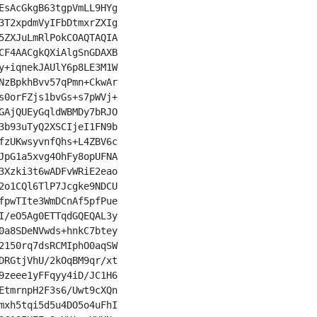
EsAcGkgB63tgpVmLL9HYg

3T2xpdmVyIFbDtmxrZXIg

5ZXJuLmRlPokCOAQTAQIA

CF4AACgkQXiAlgSnGDAXB

y+iqnekJAUlY6p8LE3M1W

NzBpkhBvv57qPmn+CkwAr

s0orFZjs1bvGs+s7pWVj+

GAjQUEyGqldWBMDy7bRJO

3b93uTyQ2XSCIjeI1FN9b

fzUKwsyvnfQhs+L4ZBV6c

JpG1a5xvg4OhFy8opUFNA

3Xzki3t6wADFvWRiE2eao

2o1CQl6TlP7Jcgke9NDCU

fpwTIte3WmDCnAf5pfPue

I/eO5Ag0ETTqdGQEQAL3y

0a8SDeNVwds+hnkC7btey

2150rq7dsRCMIphO0aqSW

DRGtjVhU/2kOqBM9qr/xt

9zeee1yFFqyy4iD/JC1H6

EtmrnpH2F3s6/Uwt9cXQn

mxh5tqi5d5u4DO5o4uFhI
