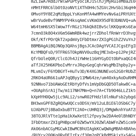
mZL1wA7RddJrWlwPuPtyoc1KJ1SlhJjMyRuIeM8a2E0
nMHtFRRC6lb0t0zoNVtiXTh0H4c5ZGVc2HvSbi36qH4
0MvoY9Y8E2qMzBppLYsKonMfA4wHMYevNv6aiPRYUXt
wBrVudeBvf9NMYPV4ksqAmCsVKmOX95dFB3bNUVQ+uA
W64tmH6SX5lWow7frRGz176kQk8IBvSclKKQqnKs6Ea
7cmnO3k8O4xV6m56WmRBk4wzjrrZDholfRnWrrD3hvg
Okf/KfrPOrQkT2xpdmVyIFbDtmxrZXIgPG1hZ2VuYnJ
BBMBAgAiBQJNOp3QAhsjBgsJCAcDAgYVCAIJCgsEFgI
KcYMBQFsD/9TFR6STOkpNVV0uzBqjME3xb+p12PejRZ
QfrbUleQ0R/ClcOJh4JiYWHe116HYGyDItObPxaQGI4
aTfJX25H6KPboIvMrrvJRqvGegCqhrWsgMbIhpby2y+
MLvmIv/F6YDBGYT+HuTv3D/K4XG3NUNEvoS2G0rRUbZ
2RKO4aUR661uAPJqQByy11MW64ze/um40xkyAoDuRHM
92NNvo71bUAWoGEtRbYyDfVs1mVpDbGQD5OTakw8C+a
+OUAphSrA1jTw/m117NH7Mm+Q+n7A+CTb9O46LLZ1kt
kXpHYH0Qw5jLc9ALi2/snwR02FHdzl0lnNuFsb2ybgd
BH3wxGPF8ZgRQXwUQCcsODSV/mV12uLBiE6lOSb6C7y
UJAbPU7j8BaOxbuBTTC2A0+cUHRQ3j/DMgWknhYoATZ
38TOJRlVTte1pHa1kXwXetEl2fpvy3w2DA4e0lBhNDY
IFbDtmxrZXIgPHBpcmF0ZW5wYXJ0ZWlAbWFnZW5icm9
Ak06nbACGyMGCwkIBwMCBhUIAgkKCwQWAgMBAh4BAhe
/RUYcy200Ko0RyDEIzFx/f30m2gPCkBdMSkixY+S4G+