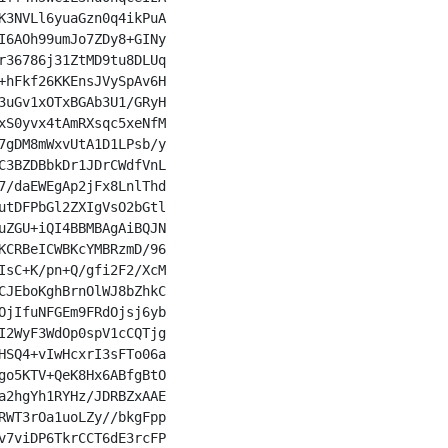
K3NVLl6yuaGzn0q4ikPuA

I6AOh99umJo7ZDy8+GINy

r36786j31ZtMD9tu8DLUq

+hFkf26KKEnsJVySpAv6H

3uGv1xOTxBGAb3U1/GRyH

xS0yvx4tAmRXsqc5xeNfM

7gDM8mWxvUtA1D1LPsb/y

C3BZDBbkDr1JDrCWdfVnL

7/daEWEgAp2jFx8LnlThd

utDFPbGl2ZXIgVsO2bGtl

uZGU+iQI4BBMBAgAiBQJN

KCRBeICWBKcYMBRzmD/96

IsC+K/pn+Q/gfi2F2/XcM

CJEboKghBrnOlWJ8bZhkC

OjIfuNFGEm9FRdOjsj6yb

I2WyF3WdOp0spV1cCQTjg

HSQ4+vIwHcxrI3sFTo06a

go5KTV+QeK8Hx6ABfgBtO

a2hgYh1RYHz/JDRBZxAAE

RWT3rOa1uoLZy//bkgFpp

v7viDP6TkrCCT6dE3rcFP
