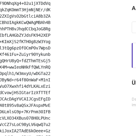
F9DNhqXg4+O2u1jXTDdVq

A
qkZqKOmmT3HjmNjNEr/dK

2ZXIgVsO2bGtlciA8b3ZA

CBhUIAgkKCwQWAgMBAh4B

Ar
hhPTH8vJhqdCCbqJoG8Rg

EbfLAHGbZYJdsFK942XEP

+KImXjS2fKTH0g8zW3Yog

l3tQg6pzOfOCmP0v7WpsD

Xf461Fu+Zuiyr90Yykunb

gQHrU8yQ+fdZThmTEsGj5

X4M+wwIeoNHkFfQWLYnRQ

0pqlh1/W3mxyU/wDGTa22

JByNd+r64f80nWaF+M1nI

Ü
VuO7Xwxhfi4dYLKALxEzi

dCvowjHSIGtarIzXfTTEf

JCAcDAgYVCAIJCgsEFgID

Da
I
48t895v8aQSxJFAspxMvE

06LmlsG9p+7KrPnm30IFB

cVLXO34XBus078H0LPUnc

VcCZ7sLoC98yLV6qwQ7u2

kiJoxIA2TAdE6kOeee+Gz
