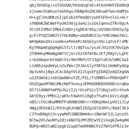
qbj3DS8Sp/+oTQSUQ0/HtbdnqFeE+4tHzH4HYIDd0hQ
vjxamcOsWSuxte6hkgx/HbNp9oZHCbBswbfwu+UaM3n
H+LgIl0sdHKzGIjpCok24fmoQ0ryuhFGF0+nlei+6Cr
xfWDmKZWCNeFPyUHI90jp3a4zjvzUvIqenvZTRr0gcA
VCc0tIVMoCIM6kZ20DnjSgDEdr8Sy/uh5QH/0565yZg
p/ElPtQZIWD2SlFHLK8Ny+aQdkBhZJo/V9KJmmo7mcL
WA9pKmxXXvioxHksePekAPcX6S6Iych9ciqYvLFrvME
KyTMApmEg0gHgBi5fzl7/8Qfsu/yszE/EG3tK70vIpA
Zf8HHnyMRmBgANTtCjVrv52tRfmTBcJEfjMdyY/LgFE
L+bZmbqarmlHaDcV1c9kCMkPitF33gVloK3ulWRC2wI
ciA8b2xpdmVyLnZvZWxrZXJAcGlyYXRlbi1mdWVydGg
Op3vAhsjBgsJCAcDAgYVCAIJCgsEFgIDAQIeAQIXgAA
uZzEUmSki3xbSQw6BnvYZE/FEL/TzDBN5v+P08xQmP7
OSdZgwxM7N6iMKzKWT9vosyJEM4XOHD0XXO0DcGrqRa
8t73iAOWXYmPPpJGzjIjLrUcoFGic571Kqjvd1+thxA
GbtE8yy/PMhi2/aK5ch4whhS18gExfSuH+L6VzixDgK
oB5/cF6cHKuMMHTFnBXNEO8RrrrX0KqVNxCpVO1iJiy
4WgjUEOsW1I/DtUcghJnQWIIRZg10lO2KPs/8dal3k3
C37ndOHgVz3cvywMd51NBEBmH4u+18WrWCS2L1yniUt
Nlhw20SJwvNfu2djs6NXTQJMYZRtwYE2i4xg6Zw4qAK
BUPp+W02taNIzpgb32upbTwOHhN6CPzZfWtG4fRJzJe