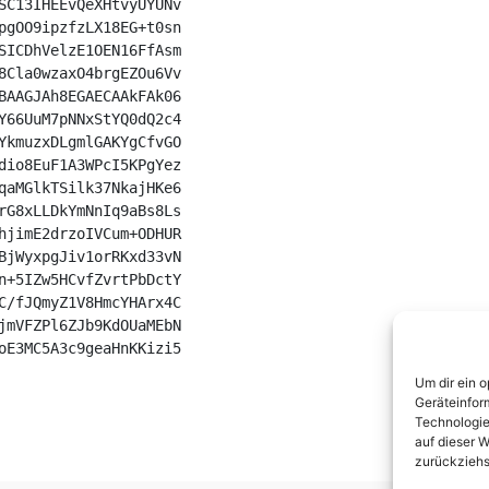
SC13IHEEvQeXHtvyUYUNv

pgOO9ipzfzLX18EG+t0sn

SICDhVelzE1OEN16FfAsm

8Cla0wzaxO4brgEZOu6Vv

BAAGJAh8EGAECAAkFAk06

Y66UuM7pNNxStYQ0dQ2c4

YkmuzxDLgmlGAKYgCfvGO

dio8EuF1A3WPcI5KPgYez

qaMGlkTSilk37NkajHKe6

rG8xLLDkYmNnIq9aBs8Ls

hjimE2drzoIVCum+ODHUR

BjWyxpgJiv1orRKxd33vN

n+5IZw5HCvfZvrtPbDctY

C/fJQmyZ1V8HmcYHArx4C

jmVFZPl6ZJb9KdOUaMEbN

oE3MC5A3c9geaHnKKizi5

Um dir ein 
Geräteinfor
Technologie
auf dieser W
zurückziehs