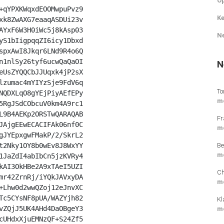
O
+qYPXKWqxdEOOMwpuPvz9

Ke
xk8ZwAXG7eaaqASDUi23v

AYxF6W3H0iWc5j8kAsp03

N
yS1bIigpqqZI6icy1Dbxd

spxAwI8Jkqr6LNd9R4o6Q

n1nlSy26tyf6ucwQaQaOI

N
eUsZYQQCbJJUqxk4jP2sX

lzumac4mYIYzSje9FdV6q

To
NQDXLqO8gYEjPiyAEfEPy

m
5RgJSdCObcuV0km4A9rc1

L9B4AEKp2ORSTwQARAQAB

Fr
JAjgEEwECACIFAk06nf0C

m
gJYEpxgwFMakP/2/SkrL2

Be
t2Nky1OY8b0wEv8J8WxYY

m
1JaZdI4abIbCn5jzKVRy4

kAI3OkHBe2A9xTAeI5UZI

Ch
mr42ZrnRj/iYQkJAVxyDA

m
+Lhw0d2wwQZoj12eJnvXC

Tc5CYsNF8pUA/WAZYjh82

Kl
vZQjJ5UK4AHd4DaOBgeY3

m
cUHdxXjuEMNzQF+S24Zf5
