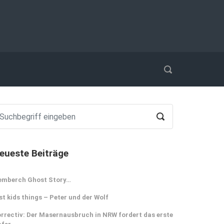
eueste Beiträge
emberch Ghost Story…
st kids things – Peter und der Wolf
rrectiv: Der Masernausbruch in NRW fordert das erste