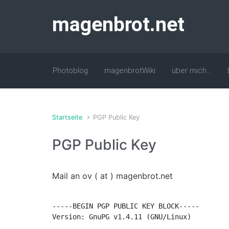
Zum Hauptinhalt springen
magenbrot.net
Photoblog
magenbrotWiki
über mich…
Startseite
PGP Public Key
PGP Public Key
Mail an ov ( at ) magenbrot.net
-----BEGIN PGP PUBLIC KEY BLOCK-----

Version: GnuPG v1.4.11 (GNU/Linux)
