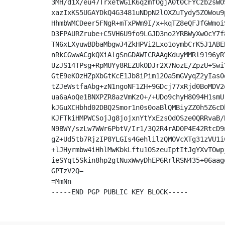
3MH/d1X/eu47TrxetWGiK6qzmfOgjA0t0CFYCzb2sWO
xazIxKS5UGAYDkQ4G3481uNDpN2lOXZuTydy5ZOWou9
HhmbWMCDeer5FNgR+mTxPWm9I/x+kqTZ8eQFJfGWmoi
D3FPAURZrube+C5VH6U9fo9LGJD3no2YRBWyXwOcY7f
TN6xLXyuwBDbaMbgwJ4ZkHPVi2Lxo1oymbCrK5J1ABE
nRkCGwwACgkQXiAlgSnGDAWICRAAgKduyMMRl9196yR
UzJS14TPsg+RpMUYy8REZUkODJr2X7NozE/ZpzU+Swi
GtE9eKOzHZpXbGtKcE1Jb8iPim12Oa5mGVyqZ2yIas0
tZJeWstfaAbg+zN1ngoNF1ZH+9GDcj77xRjd0BoMDV2
ua6aAoQe1BNXPZR8azVmKzO+/+UDo9chyH8094H1smU
kJGuXCHbhd02DBQ2Smor1n0s0oaBlQMBiyZZ0h5Z6cD
KJFTkiHMPWCSojJg8jojxnYtYxEzsOdOSze0QRRvaB/
N9BWY/szLw7WWr6PbtV/Ir1/3Q2R4rAD0P4E42RtcD9
gZ+Ud5tb7RjzIP8YLGIs4GehlilzQMOVcXTg31zVU1i
+lJHyrmbw4iHhlMwKbkLftu1OSzeuIptItJgYXvTOwp
ieSYqt5Skin8hp2gtNuxWwyDhEP6RrlRSN435+06aag
GPTzV2Q=

=MmNn

-----END PGP PUBLIC KEY BLOCK-----