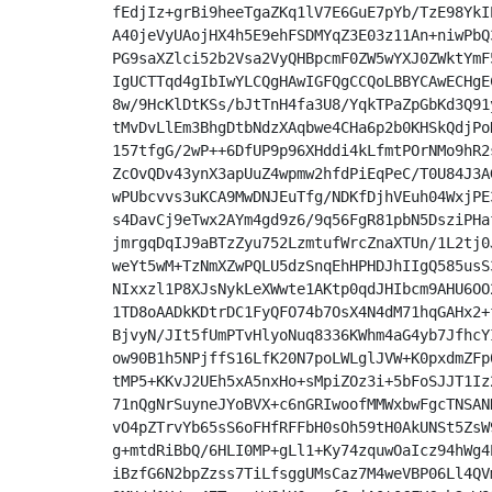
fEdjIz+grBi9heeTgaZKq1lV7E6GuE7pYb/TzE98YkI
A40jeVyUAojHX4h5E9ehFSDMYqZ3E03z11An+niwPbQ
PG9saXZlci52b2Vsa2VyQHBpcmF0ZW5wYXJ0ZWktYmF
IgUCTTqd4gIbIwYLCQgHAwIGFQgCCQoLBBYCAwECHgE
8w/9HcKlDtKSs/bJtTnH4fa3U8/YqkTPaZpGbKd3Q91
tMvDvLlEm3BhgDtbNdzXAqbwe4CHa6p2b0KHSkQdjPo
157tfgG/2wP++6DfUP9p96XHddi4kLfmtPOrNMo9hR2
ZcOvQDv43ynX3apUuZ4wpmw2hfdPiEqPeC/T0U84J3A
wPUbcvvs3uKCA9MwDNJEuTfg/NDKfDjhVEuh04WxjPE
s4DavCj9eTwx2AYm4gd9z6/9q56FgR81pbN5DsziPHa
jmrgqDqIJ9aBTzZyu752LzmtufWrcZnaXTUn/1L2tj0
weYt5wM+TzNmXZwPQLU5dzSnqEhHPHDJhIIgQ585usS
NIxxzl1P8XJsNykLeXWwte1AKtp0qdJHIbcm9AHU6OO
1TD8oAADkKDtrDC1FyQFO74b7OsX4N4dM71hqGAHx2+
BjvyN/JIt5fUmPTvHlyoNuq8336KWhm4aG4yb7JfhcY
ow90B1h5NPjffS16LfK20N7poLWLglJVW+K0pxdmZFp
tMP5+KKvJ2UEh5xA5nxHo+sMpiZOz3i+5bFoSJJT1Iz
71nQgNrSuyneJYoBVX+c6nGRIwoofMMWxbwFgcTNSAN
vO4pZTrvYb65sS6oFHfRFFbH0sOh59tH0AkUNSt5ZsW
g+mtdRiBbQ/6HLI0MP+gLl1+Ky74zquwOaIcz94hWg4
iBzfG6N2bpZzss7TiLfsggUMsCaz7M4weVBP06Ll4QV