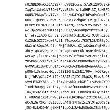
mQINBE06nRkBEACZjPFngY882cumwj5/wQxZBPQySK9
IxqIztGWmKdV38GwlFVyvEi2krwrLaUHFl3ZjSoH8FC
0QU5/P86pVRnVt7V/zn94r/oDJYGgJYbFAuPoRnpl5C
OHAjiJpUNs17QcwrUKF30AxSEeZbgNPiEVigIiH77kt
BCMPt3MCMAM3K5tONinDiAczQT3rrW2Ex5JorZj1pT8
Wcl3pZVh5ziNMAlesjd5FDT//AqndRQhYHfYzn8tCyJ
EffpFsiIAUOHqyFgin6Ow3fWhXsNIQivifOJBTnL0p2
CxZ0dsOZI7C+o+SRvl1hfTdxowCxl7K07k2kN5l8yQu
0kGrnlS0pcO8uJfpnSMjClWBAu+QXjxKs0naJqtH6/p
JhLyiQB3V2PgLwuH4PmQxgd+xqmCOkInAoYded2AtgL
WeEWy1/lETmK/amZjhwhdxXvlnf50A7SvL2cEjjl+tR
tB5PbGl2ZXIgVsO2bGtlciA8aW5mb0BvdnRlYy5kZT6
GyMGCwkIBwMCBhUIAgkKCwQWAgMBAh4BAheAAAoJEF4
pQQb4i3shxevMXgybDfZ120hEzZhNI/99vj4+D3Regr
DljYhF/pC1i7Wht7DkC8AJZlIjIGlMkgGSjELw/SdD8
sVvLFMXFYBIhLzQLf6+yhHvWbX+ebXEf1rAUAH+ZYQO
l3HdthuRpg1xIEfeYyDhA6JqfR0GUNbHe6tzNHsoetL
Iuw/XSHv35tiUdblgVldnoEJuGTFhBvoMFuw3yRhlsg
FTv8URuFik0f8hW9Lj47Ps7LR0XKgwjZxCxOsAX7B3A
dCcGzGsX6R/n8z1GbbcuA4TH37F5mZsIGlQfa3bCsCa
j5C+BzkH20MYnjiMHIP1upOoN2A4wRG0eOxI8d/3Egp