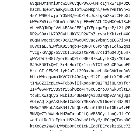
6SqDMDmzMMiUmcwiuP6VqCPDVX+uMTc1jYxwr1p+UzO
hachEHqe5rVaaRyxLxNTofDwxMkphl/evGrvmf6Vh+3
4sYtWNBOIwjpfYO5H3/0mOZI4cJu3IgXu2kotCFPbGl
bWFnZW5icm90Lm5ldD6JAjsEEwECACUCGyMGCwkIBwM
AheABQJNOp4VAhkBAAoJEF4gJYEpxgwFg+cP/i2fq2B
RP2wS0A+iK7OZ6WUhHkYSlR2WFsZLcvbrbXk1xcH4X0
aGqNHvggcD9pe/DcXL9WwgOXSvac2vbmjSgEGG7iby1
98V0zaLJhIWf5K0i5NgbH+qQPUT06PxnqvTIdlG2qNz
YvCg7KKAgp7b5vcOI13GC2stWP9L8/cIdfGQ4UjB5H7
qWYzbWfQBGl2yorB5nQPLcoRBsB7RwUyIkXOyxMOIuo
RJ9sER6TxQwIf3r4sHq+TQx1+r+VTGIbv3hXR9WqpEP
Hz++GItCFN9MlfyH2uTzL29Dxvhcaebh6qGAWtvqRxV
bUjcWNmqgwmaJKVG7fbARnAq/eMl2EtapbtrXEdhvdF
tINw6Z2ZcpLcV4TcbOvjIjkodpHn9a2FNijQLKoYfcr
2I+f0SvPrivBStri5GhQzo4TY6cQ6zroJXnwkOxltLX
tcSk5XwaqCyGTNIbiQI4BBMBAgAiBQJNOp0ZAhsjBgs
AQIeAQIXgAAKCRBeICWBKcYMBXnVD/9T6d+fnB3XU9f
SH6n29RKaUAXxBR4f/kLQUkVNhmGtRStLmI0KrW4vER
5NVQw7IuWWuHcHdZmIxsaD4fQaVE850yifonQzJfeTG
wdHlqiRdJfdFpko+H5Y4Rvhm8fYVyM/UPGcpQTvspR6
ktXo8zx2WW0H/WoBp0mCc81cNLIadFBEYoskzqSLe7Z