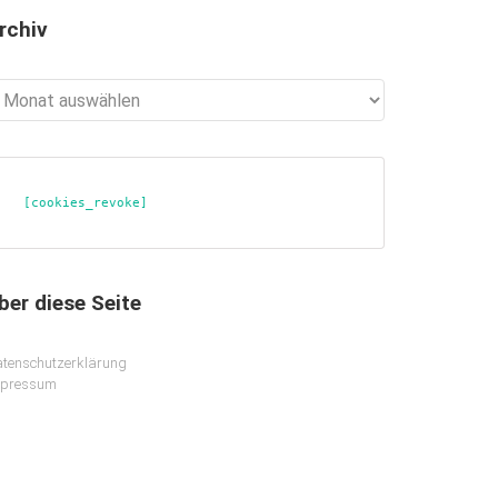
rchiv
chiv
[cookies_revoke]
ber diese Seite
tenschutzerklärung
mpressum